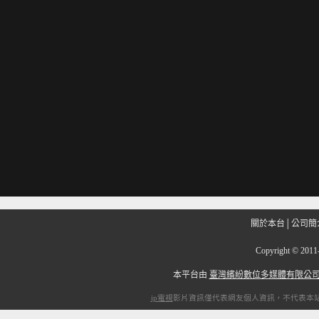
關於本台
│
公司簡
Copyright
©
201
本平台由
臺灣繽紛數位多媒體有限公
ip電視
影片資訊僅代表網友個人資訊，不代表本