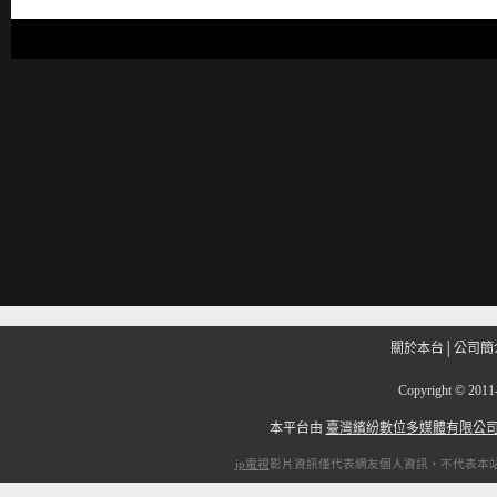
關於本台
│
公司簡
Copyright
©
201
本平台由
臺灣繽紛數位多媒體有限公
ip電視
影片資訊僅代表網友個人資訊，不代表本