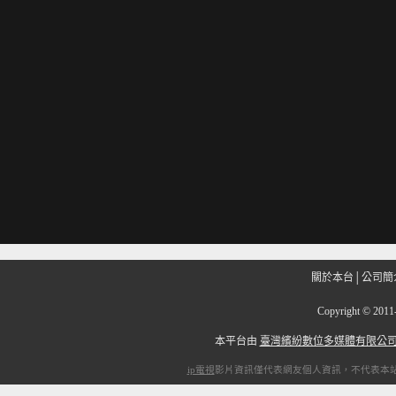
關於本台
│
公司簡
Copyright
©
201
本平台由
臺灣繽紛數位多媒體有限公
ip電視
影片資訊僅代表網友個人資訊，不代表本