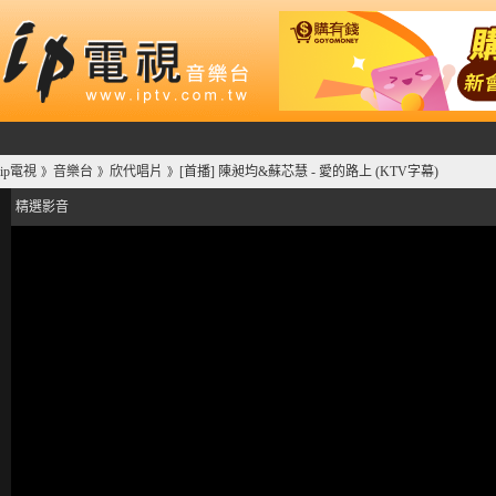
ip電視
音樂台
欣代唱片
[首播] 陳昶均&蘇芯慧 - 愛的路上 (KTV字幕)
》
》
》
精選影音