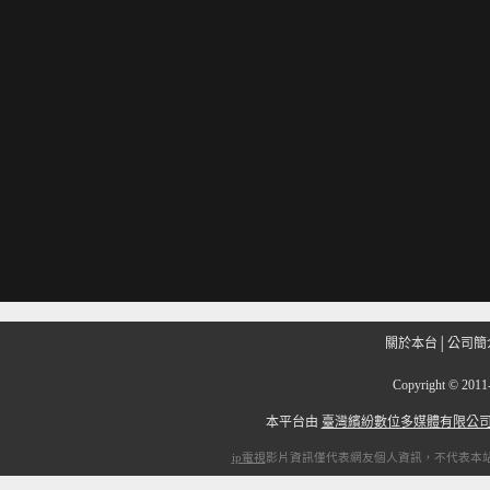
關於本台
│
公司簡
Copyright
©
201
本平台由
臺灣繽紛數位多媒體有限公
ip電視
影片資訊僅代表網友個人資訊，不代表本