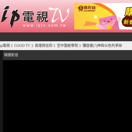
ip電視
GOOD TV
真理與信仰
空中聖經學院
彌迦書(7)神與以色列爭辯
》
》
》
》
精選影音