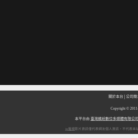
關於本台
│
公司簡
Copyright
©
201
本平台由
臺灣繽紛數位多媒體有限公
ip電視
影片資訊僅代表網友個人資訊，不代表本