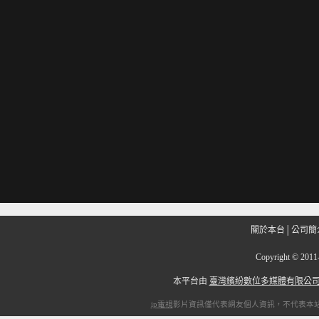
關於本台
│
公司簡
Copyright
©
201
本平台由
臺灣繽紛數位多媒體有限公
ip電視
影片資訊僅代表網友個人資訊，不代表本