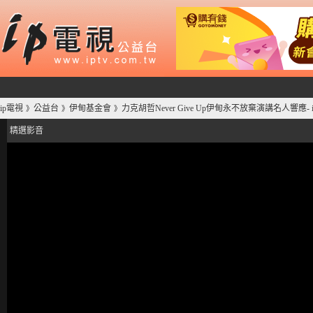
ip電視
公益台
伊甸基金會
力克胡哲Never Give Up伊甸永不放棄演講名人響應- 
》
》
》
精選影音