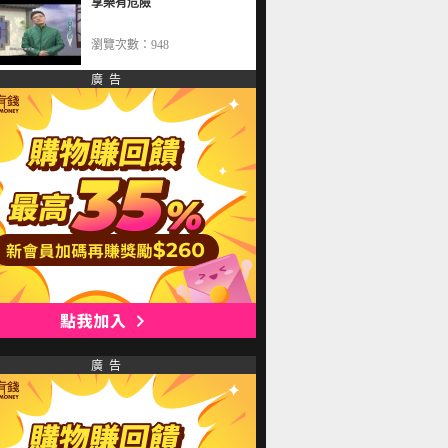
享樂有危險
瀏覽次數：948
廣 告
廣 告