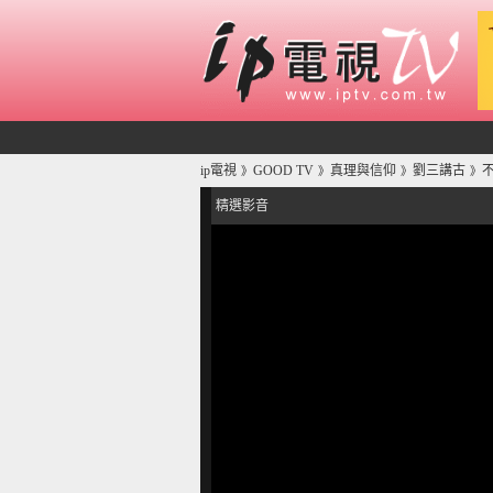
ip電視
GOOD TV
真理與信仰
劉三講古
》
》
》
》
精選影音