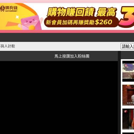
不與人計較
馬上按讚加入粉絲團