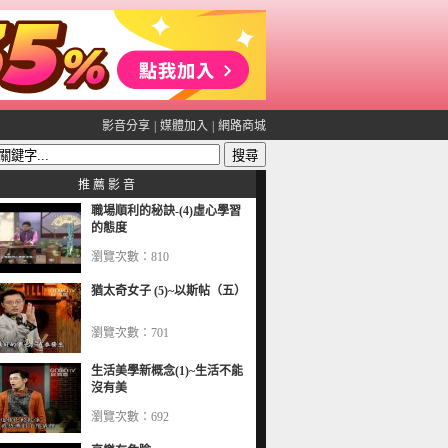
影音分享
|
媒體加入
|
網路商城
推 薦 影 音
職場順利的秘訣-(4)虛心學習
的態度
瀏覽次數：810
猶太奇女子 (5)~以斯帖（五）
瀏覽次數：701
生活美學新概念(1)~生活不能
沒有美
瀏覽次數：692