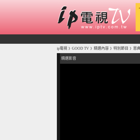
ip電視
GOOD TV
精選內容
特別節目
恩典
》
》
》
》
精選影音