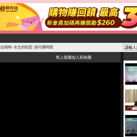
出現時~永生的盼望 | 陸可鐸時間
馬上按讚加入粉絲團