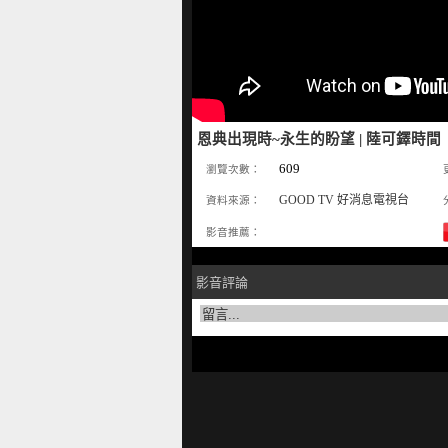
恩典出現時~永生的盼望 | 陸可鐸時間
609
瀏覽次數：
GOOD TV 好消息電視台
資料來源：
影音推薦：
影音評論