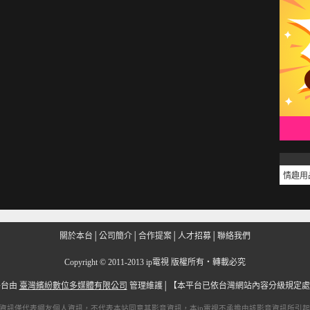
情趣用
關於本台
│
公司簡介
│
合作提案
│
人才招募
│
聯絡我們
Copyright
©
2011-2013 ip電視 版權所有‧轉載必究
平台由
臺灣繽紛數位多媒體有限公司
管理維護│
【本平台已依台灣網站內容分級規定處
資訊僅代表網友個人資訊，不代表本站同意其影音資訊，本
ip電視
不承擔由該影音資訊所引起