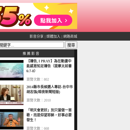
影音分享
|
媒體加入
|
網路商城
推 薦 影 音
【禱告, I PRAY】為在動盪中
能感恩知足禱告（提摩太前書
6:7-8）
瀏覽次數：802
2014縣市長候選人專訪-台中市
胡志強(暗夜新聞短版)
瀏覽次數：2010
「明天會更好」別只當做一首
歌，而是仰望耶穌，好事必要
發生！
瀏覽次數：668