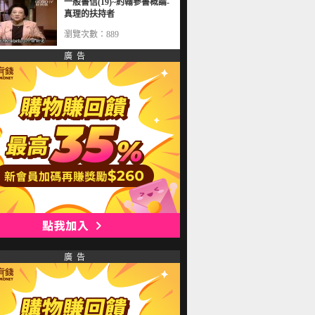
一般書信(19)~約翰參書概論-
真理的扶持者
瀏覽次數：889
廣 告
廣 告