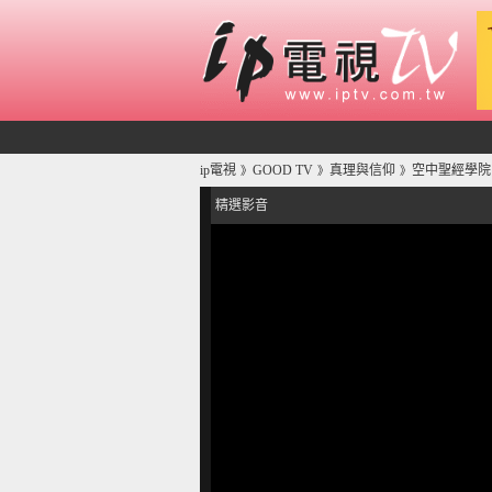
ip電視
GOOD TV
真理與信仰
空中聖經學院
》
》
》
精選影音