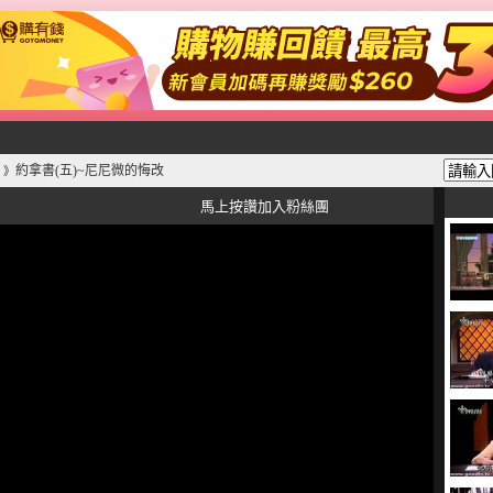
約拿書(五)~尼尼微的悔改
》
馬上按讚加入粉絲團