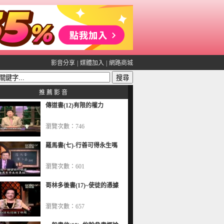
影音分享
|
媒體加入
|
網路商城
推 薦 影 音
傳道書(12)有限的權力
瀏覽次數：746
羅馬書(七)-行善可得永生嗎
瀏覽次數：601
哥林多後書(17)~使徒的憑據
瀏覽次數：657