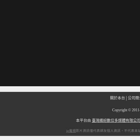
關於本台
│
公司簡
Copyright
©
201
本平台由
臺灣繽紛數位多媒體有限公
ip電視
影片資訊僅代表網友個人資訊，不代表本