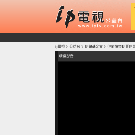
ip電視
公益台
伊甸基金會
伊甸快樂伊夏同
》
》
》
精選影音