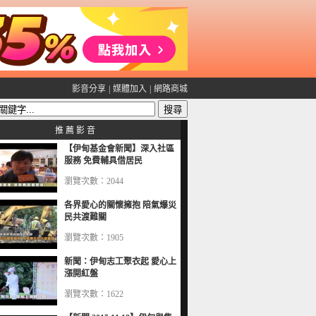
影音分享
|
媒體加入
|
網路商城
推 薦 影 音
【伊甸基金會新聞】深入社區
服務 免費輔具借居民
瀏覽次數：2044
各界愛心的關懷擁抱 陪氣爆災
民共渡難關
瀏覽次數：1905
新聞：伊甸志工聚衣起 愛心上
漲開紅盤
瀏覽次數：1622