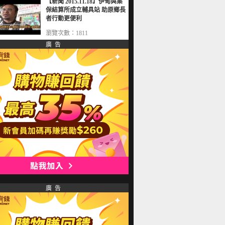
【新聞 2015.11.18】伊甸與集
保結算所成立輔具站 助原鄉長
者行動更便利
瀏覽次數：1811
廣 告
廣 告