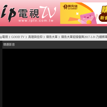
ip電視
GOOD TV
真理與信仰
禱告大軍
禱告大軍迎接復興2017-1-9~乃縵
》
》
》
》
精選影音