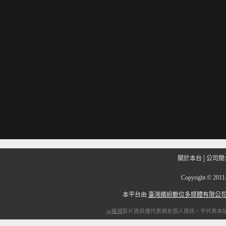
關於本台
│
公司簡
Copyright
©
201
本平台由
臺灣繽紛數位多媒體有限公
ip電視
影片資訊僅代表網友個人資訊，不代表本