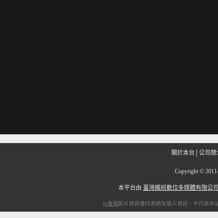
關於本台
│
公司簡
Copyright
©
201
本平台由
臺灣繽紛數位多媒體有限公
ip電視
影片資訊僅代表網友個人資訊，不代表本