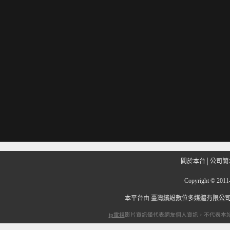
關於本台
│
公司簡
Copyright
©
201
本平台由
臺灣繽紛數位多媒體有限公
ip電視
影片資訊僅代表網友個人資訊，不代表本