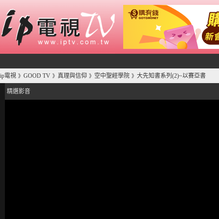
ip電視
GOOD TV
真理與信仰
空中聖經學院
大先知書系列(2)~以賽亞書
》
》
》
》
精選影音