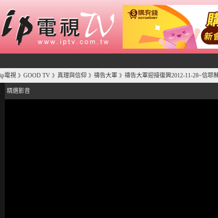
ip電視
GOOD TV
真理與信仰
禱告大軍
禱告大軍迎接復興2012-11-28~信
》
》
》
》
精選影音