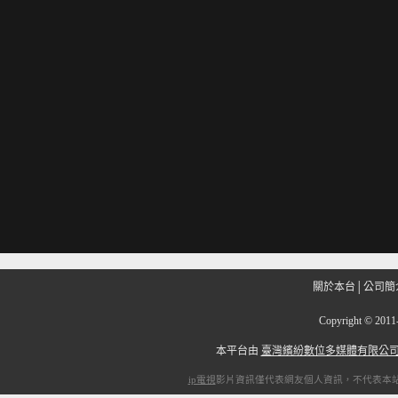
關於本台
│
公司簡
Copyright
©
201
本平台由
臺灣繽紛數位多媒體有限公
ip電視
影片資訊僅代表網友個人資訊，不代表本