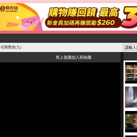
初期教會(九)
》
馬上按讚加入粉絲團