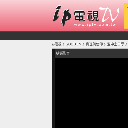
ip電視
GOOD TV
真理與信仰
空中主日學
》
》
》
精選影音