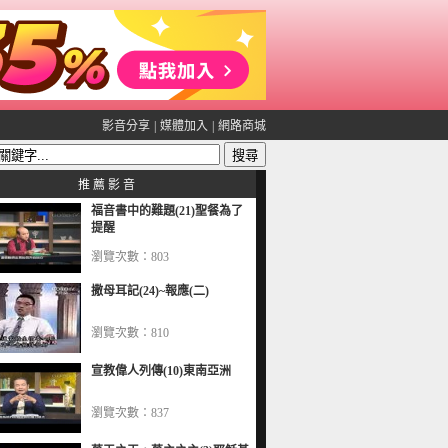
影音分享
|
媒體加入
|
網路商城
推 薦 影 音
福音書中的難題(21)聖餐為了
提醒
瀏覽次數：803
撒母耳記(24)~報應(二)
瀏覽次數：810
宣教偉人列傳(10)東南亞洲
瀏覽次數：837