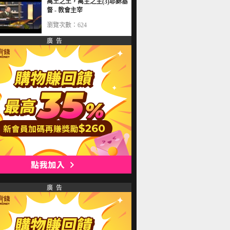
萬王之王，萬主之主(3)耶穌基
督 - 教會主宰
瀏覽次數：624
廣 告
廣 告