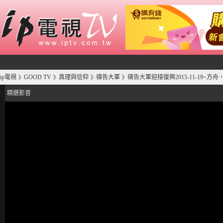
ip電視
GOOD TV
真理與信仰
禱告大軍
禱告大軍迎接復興2015-11-19~方
》
》
》
》
精選影音