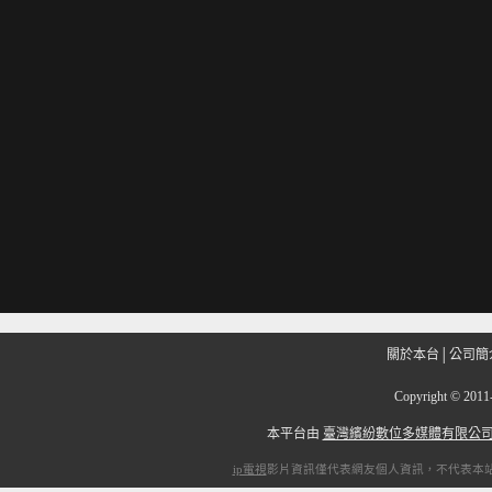
關於本台
│
公司簡
Copyright
©
201
本平台由
臺灣繽紛數位多媒體有限公
ip電視
影片資訊僅代表網友個人資訊，不代表本