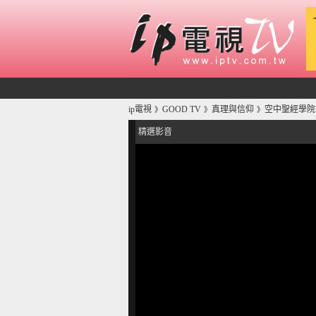
ip電視
GOOD TV
真理與信仰
空中聖經學院
》
》
》
精選影音