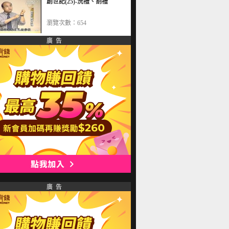
創世記(25)-洗禮、割禮
瀏覽次數：654
廣 告
廣 告