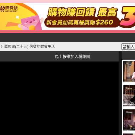
羅馬書(二十五)-信徒的教會生活
》
馬上按讚加入粉絲團