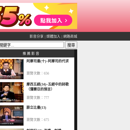
影音分享
|
媒體加入
|
網路商城
推 薦 影 音
阿摩司書(十)~阿摩司的代求
瀏覽次數：656
摩西五經(34)~五經中的詩歌
（彌賽亞的預言）
瀏覽次數：777
腓立比書(13)
瀏覽次數：675