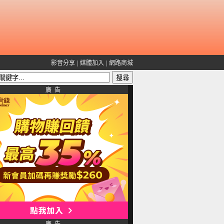
影音分享
|
媒體加入
|
網路商城
廣 告