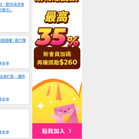
昭，堅持海洋保
的責任」
的遊戲權│啟力學
基金會
加油打氣，讓你
基金會
基金會