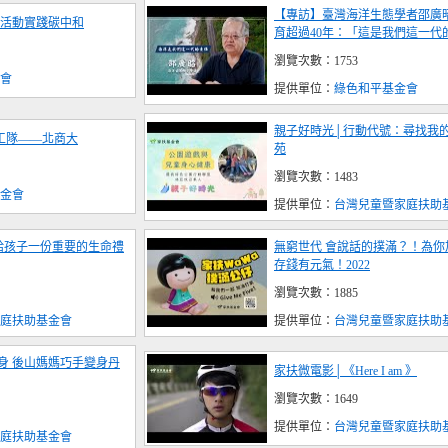
【專訪】臺灣海洋生態學者邵廣
活動實踐碳中和
育超過40年：「這是我們這一代
瀏覽次數：1753
會
提供單位：
綠色和平基金會
親子好時光│行動代號：尋找我
志工隊——北商大
苑
瀏覽次數：1483
金會
提供單位：
台灣兒童暨家庭扶助
給孩子一份重要的生命禮
無窮世代 會說話的撲滿？！為你
存錢有元氣！2022
瀏覽次數：1885
庭扶助基金會
提供單位：
台灣兒童暨家庭扶助
身 後山媽媽巧手變身丹
家扶微電影│《Here I am 》
瀏覽次數：1649
提供單位：
台灣兒童暨家庭扶助
庭扶助基金會