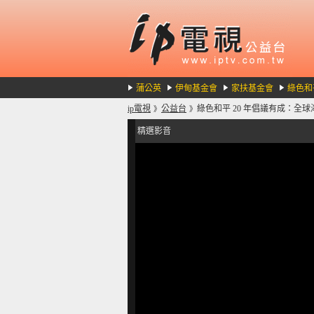
蒲公英
伊甸基金會
家扶基金會
綠色和
ip電視
公益台
綠色和平 20 年倡議有成：全
》
》
精選影音