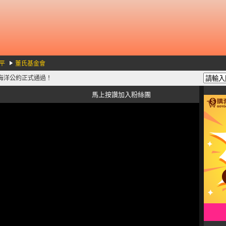
平
董氏基金會
球海洋公約正式通過！
馬上按讚加入粉絲團