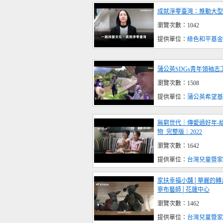
成就淨零臺灣：推動大型
瀏覽次數：1042
提供單位：
綠色和平基金
蒲公英SDGs青年領袖
瀏覽次數：1508
提供單位：
蒲公英希望基
無窮世代｜傳愛過好年-
物_完整版｜2022
瀏覽次數：1642
提供單位：
台灣兒童暨家
家扶幸福小舖│華麗的轉
寧布藝師│花蓮中心
瀏覽次數：1462
提供單位：
台灣兒童暨家