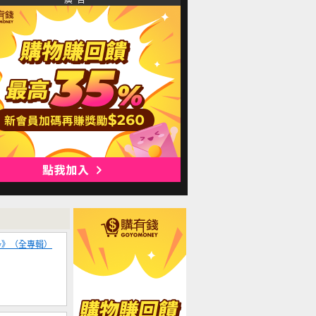
廣 告
 By》（全專輯）