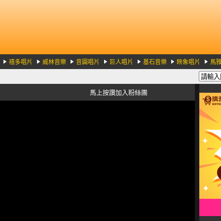
禧多唱片
威林音樂
音圓唱片
巨人唱片
基石音樂
映象唱片
馬
馬上按讚加入粉絲團