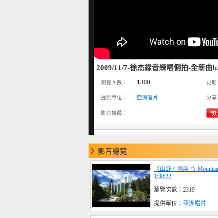
2009/11/7-徐杰錄音練唱側拍-全新曲b
1300
瀏覽次數：
更新
提供單位：
亞洲唱片
分享
影音推薦：
》影音總覽
《山野。幽居 ☆ Mountai
1:30:22
瀏覽次數：2319
提供單位：
亞洲唱片