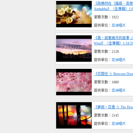
《與佛同在〔國語．長修版〕☆
Amitabha》（全專輯）1:09
瀏覽次數：1922
提供單位：
亞洲唱片
《風，說著歲月的故事 ☆ Whis
Wind》（全專輯）1:54:5
瀏覽次數：2128
提供單位：
亞洲唱片
《花間住 ☆ Between Dream
瀏覽次數：1889
提供單位：
亞洲唱片
《夢迴。花香 ☆ The Dre
瀏覽次數：2145
提供單位：
亞洲唱片