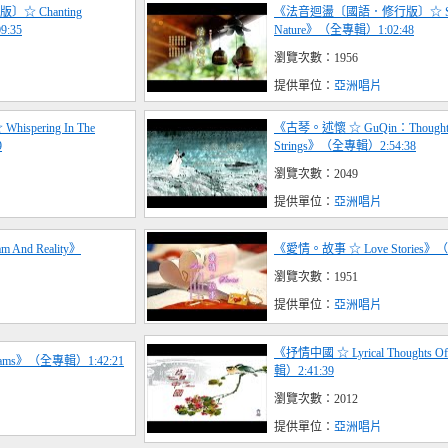
 Chanting
《法音迴盪〔國語．修行版〕☆ Son
:35
Nature》（全專輯）1:02:48
瀏覽次數：1956
提供單位：
亞洲唱片
pering In The
《古琴。述懷 ☆ GuQin：Thoughts 
9
Strings》（全專輯）2:54:38
瀏覽次數：2049
提供單位：
亞洲唱片
 And Reality》
《愛情。故事 ☆ Love Stories》
瀏覽次數：1951
提供單位：
亞洲唱片
《抒情中國 ☆ Lyrical Thoughts 
ams》（全專輯）1:42:21
輯）2:41:39
瀏覽次數：2012
提供單位：
亞洲唱片