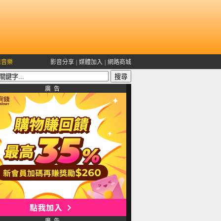
雅音樂
影音分享
|
媒體加入
|
網路商城
廣 告