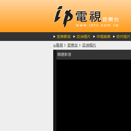
音樂節目
亞洲唱片
中唱娛樂
欣代唱片
ip電視
音樂台
亞洲唱片
》
》
精選影音