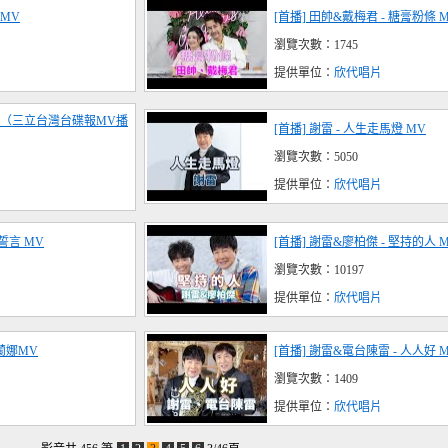
 MV
[首播] 田帥&戴梅君 - 糖膏粉條 
瀏覽次數：1745
提供單位：
欣代唱片
前衝 （三立台灣台碟報MV播
[首播] 謝雷 - 人生走馬燈 MV
瀏覽次數：5050
提供單位：
欣代唱片
誓言 MV
[首播] 謝雷&廖柏傑 - 堅持的人 
瀏覽次數：10197
提供單位：
欣代唱片
阿蘭娜MV
[首播] 謝雷&電台陳雷 - 人人好 
瀏覽次數：1409
提供單位：
欣代唱片