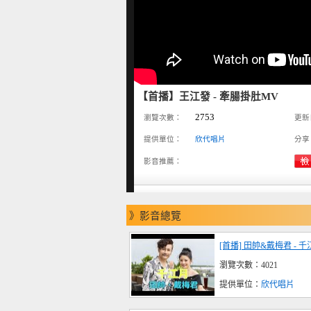
【首播】王江發 - 牽腸掛肚MV
2753
瀏覽次數：
更新
提供單位：
欣代唱片
分享
影音推薦：
》影音總覽
[首播] 田帥&戴梅君 - 千
瀏覽次數：4021
提供單位：
欣代唱片