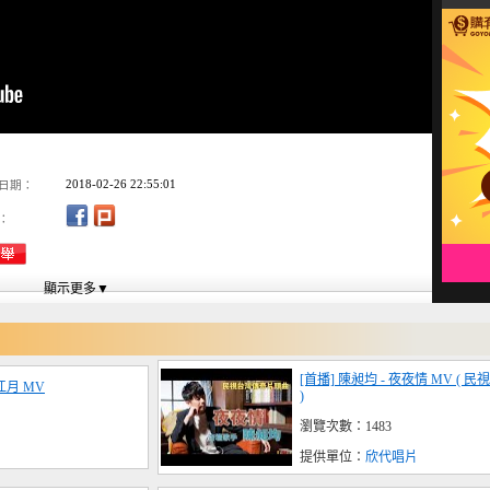
2018-02-26 22:55:01
日期：
：
[首播] 陳昶均 - 夜夜情 MV (
江月 MV
)
瀏覽次數：1483
提供單位：
欣代唱片