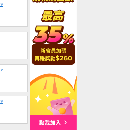
MV
MV
MV