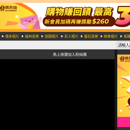
禧多唱片
威林音樂
音圓唱片
巨人唱片
基石音樂
映象唱片
馬
馬上按讚加入粉絲團