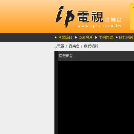
音樂節目
亞洲唱片
中唱娛樂
欣代唱片
ip電視
音樂台
欣代唱片
》
》
精選影音