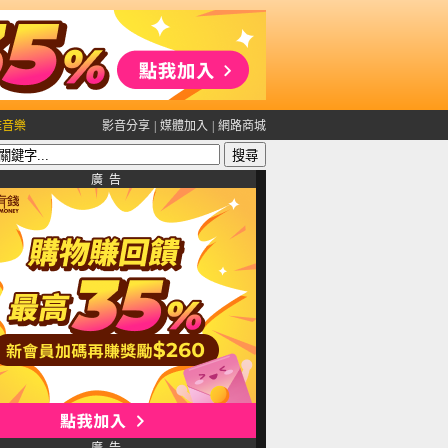
雅音樂
影音分享
|
媒體加入
|
網路商城
廣 告