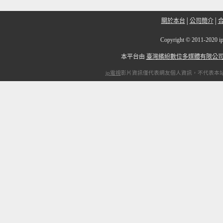
關於本台
│
公司簡介
│
Copyright
©
2011-20
本平台由
臺灣繽紛數位多媒體有限公
ip電視
影片資訊僅代表網友個人資訊，不代表本