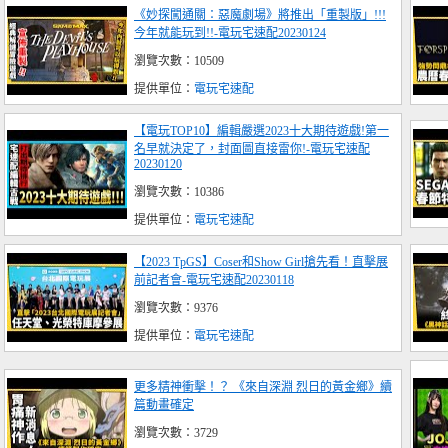
《妙探闖通關：惡魔劇場》將推出「重製版」!!!
今年就能玩到!!-電玩宅速配20230124
瀏覽次數：10509
提供單位：
電玩宅速配
【電玩TOP10】編輯嚴選2023十大期待遊戲!第一
名早就決定了，封面圖直接雷你!-電玩宅速配
20230120
瀏覽次數：10386
提供單位：
電玩宅速配
【2023 TpGS】Coser和Show Girl搶先看！直擊展
前記者會-電玩宅速配20230118
瀏覽次數：9376
提供單位：
電玩宅速配
更多精神衝擊！？ 《來自深淵 烈日的黃金鄉》續
篇動畫確定
瀏覽次數：3729