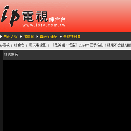
自由之聲
那傳媒
電玩宅速配
全能神教會
ip電視
綜合台
電玩宅速配
《黑神話：悟空》2024年夏季推出！確定不會延期齁？-
》
》
》
精選影音