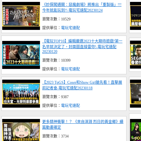
《妙探闖通關：惡魔劇場》將推出「重製版」!!!
今年就能玩到!!-電玩宅速配20230124
瀏覽次數：10529
提供單位：
電玩宅速配
【電玩TOP10】編輯嚴選2023十大期待遊戲!第一
名早就決定了，封面圖直接雷你!-電玩宅速配
20230120
瀏覽次數：10399
提供單位：
電玩宅速配
【2023 TpGS】Coser和Show Girl搶先看！直擊展
前記者會-電玩宅速配20230118
瀏覽次數：9387
提供單位：
電玩宅速配
更多精神衝擊！？ 《來自深淵 烈日的黃金鄉》續
篇動畫確定
瀏覽次數：3734