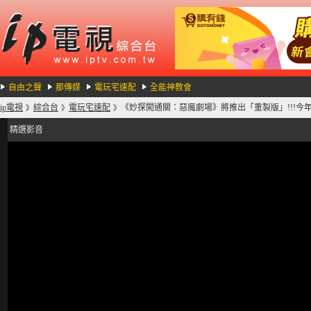
自由之聲
那傳媒
電玩宅速配
全能神教會
ip電視
綜合台
電玩宅速配
《妙探闖通關：惡魔劇場》將推出「重製版」!!!今年就能
》
》
》
精選影音