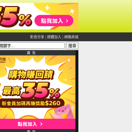
影音分享
|
媒體加入
|
網路商城
廣 告