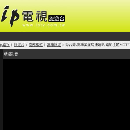
ip電視
旅遊台
南部旅遊
高雄旅遊
秀台灣-高雄美麗島捷運站 電影主題MOTE
》
》
》
》
精選影音