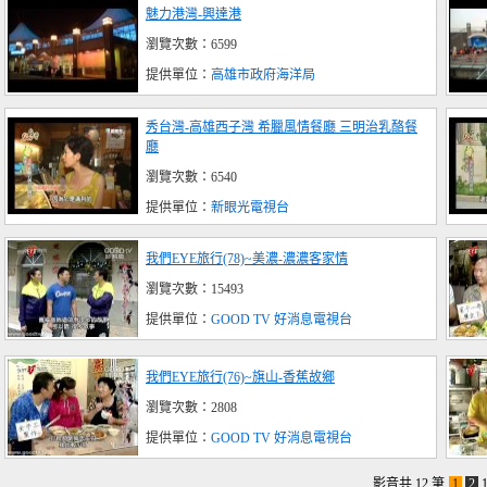
魅力港灣-興達港
瀏覽次數：6599
提供單位：
高雄市政府海洋局
秀台灣-高雄西子灣 希臘風情餐廳 三明治乳酪餐
廳
瀏覽次數：6540
提供單位：
新眼光電視台
我們EYE旅行(78)~美濃-濃濃客家情
瀏覽次數：15493
提供單位：
GOOD TV 好消息電視台
我們EYE旅行(76)~旗山-香蕉故鄉
瀏覽次數：2808
提供單位：
GOOD TV 好消息電視台
影音共 12 筆
1
2