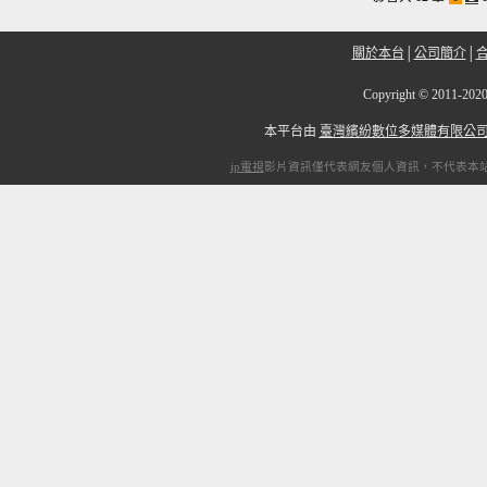
關於本台
│
公司簡介
│
Copyright
©
2011-2
本平台由
臺灣繽紛數位多媒體有限公
ip電視
影片資訊僅代表網友個人資訊，不代表本