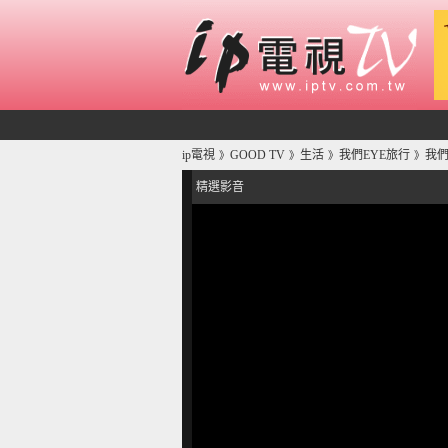
ip電視
GOOD TV
生活
我們EYE旅行
我們
》
》
》
》
精選影音