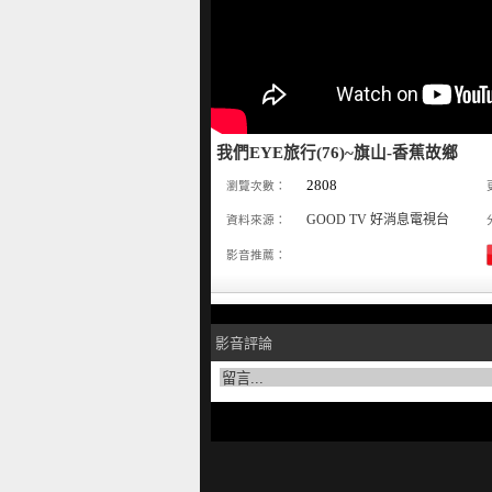
我們EYE旅行(76)~旗山-香蕉故鄉
2808
瀏覽次數：
GOOD TV 好消息電視台
資料來源：
影音推薦：
影音評論