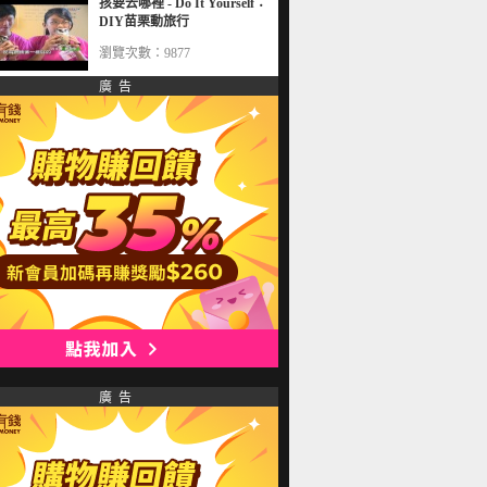
孩要去哪裡 - Do It Yourself：
DIY苗栗動旅行
瀏覽次數：9877
廣 告
廣 告