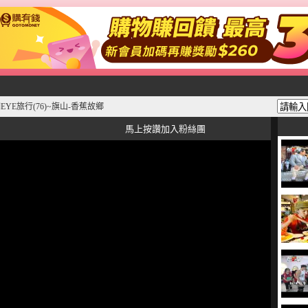
EYE旅行(76)~旗山-香蕉故鄉
馬上按讚加入粉絲團