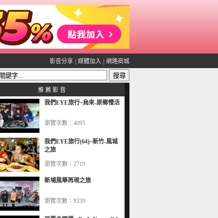
影音分享
|
媒體加入
|
網路商城
推 薦 影 音
我們EYE旅行~烏來-原鄉慢活
瀏覽次數：4095
我們EYE旅行(64)~新竹-風城
之旅
瀏覽次數：2719
新埔風華再現之旅
瀏覽次數：8339