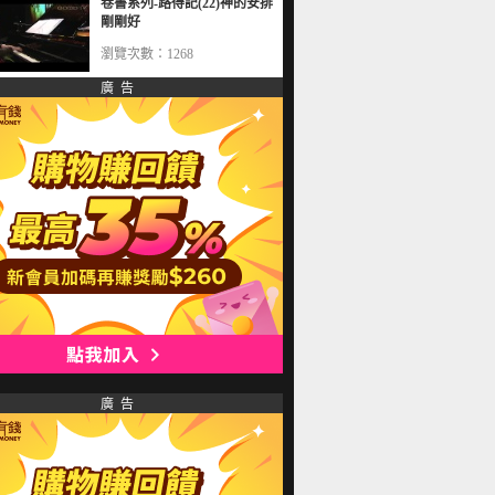
卷書系列-路得記(22)神的安排
剛剛好
瀏覽次數：1268
廣 告
廣 告