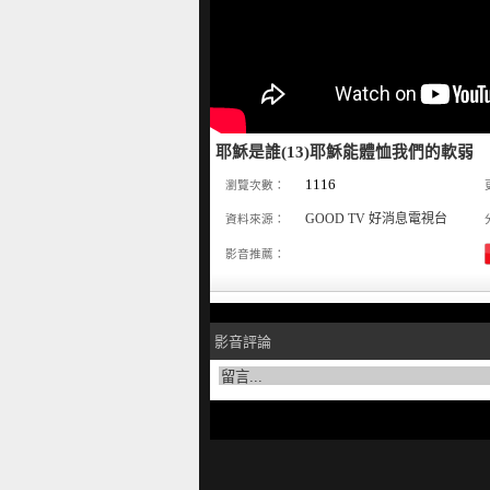
耶穌是誰(13)耶穌能體恤我們的軟弱
1116
瀏覽次數：
GOOD TV 好消息電視台
資料來源：
影音推薦：
影音評論