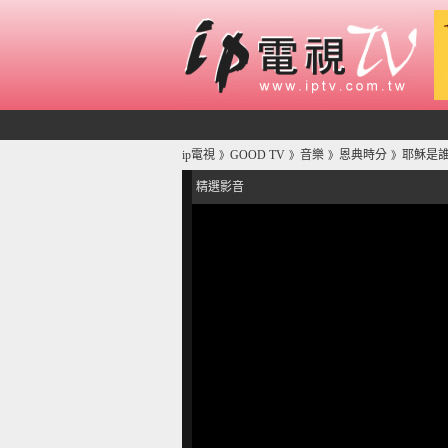
ip電視
GOOD TV
音樂
恩典時分
耶穌是誰
》
》
》
》
精選影音