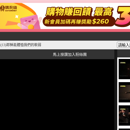
(13)耶穌能體恤我們的軟弱
馬上按讚加入粉絲團