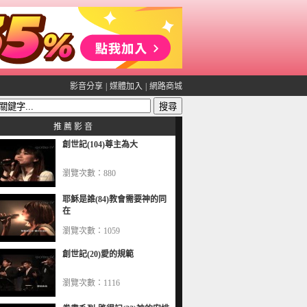
影音分享
|
媒體加入
|
網路商城
推 薦 影 音
創世記(104)尊主為大
瀏覽次數：880
耶穌是誰(84)教會需要神的同
在
瀏覽次數：1059
創世記(20)愛的規範
瀏覽次數：1116