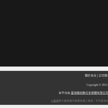
關於本台
│
公司簡
Copyright
©
201
本平台由
臺灣繽紛數位多媒體有限公
ip電視
影片資訊僅代表網友個人資訊，不代表本