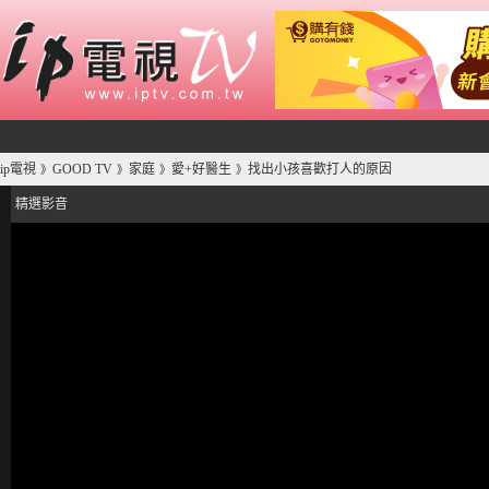
ip電視
GOOD TV
家庭
愛+好醫生
找出小孩喜歡打人的原因
》
》
》
》
精選影音