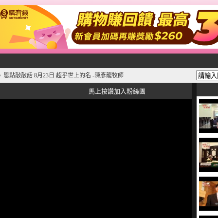
恩點敲敲話 8月23日 超乎世上的名 -陳彥龍牧師
》
馬上按讚加入粉絲團