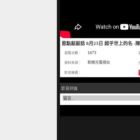
恩點敲敲話 8月23日 超乎世上的名 -
1673
瀏覽次數：
新眼光電視台
資料來源：
影音推薦：
影音評論