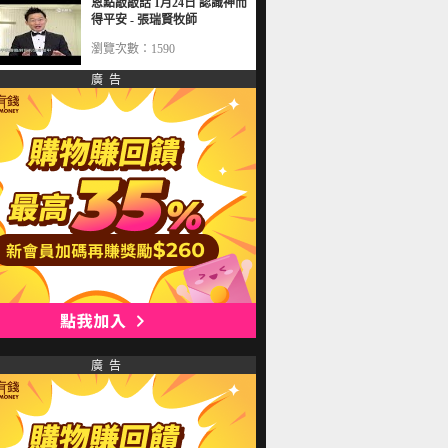
恩點敲敲話 1月24日 認識神而
得平安 - 張瑞賢牧師
瀏覽次數：1590
廣 告
廣 告