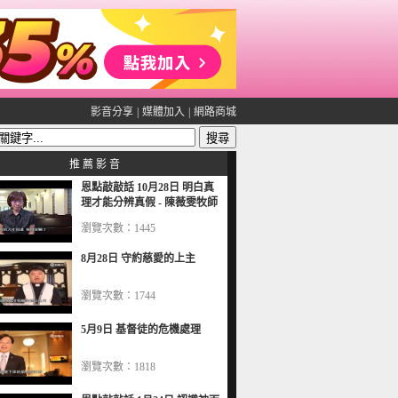
影音分享
|
媒體加入
|
網路商城
推 薦 影 音
恩點敲敲話 10月28日 明白真
理才能分辨真假 - 陳薇雯牧師
瀏覽次數：1445
8月28日 守約慈愛的上主
瀏覽次數：1744
5月9日 基督徒的危機處理
瀏覽次數：1818