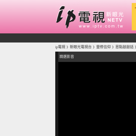
ip電視
新眼光電視台
靈修信仰
恩點敲敲話
》
》
》
精選影音