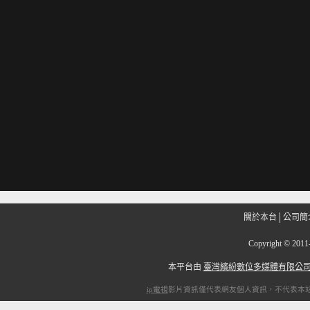
關於本台
│
公司簡
Copyright
©
201
本平台由
臺灣繽紛數位多媒體有限公
ip電視
影片資訊僅代表網友個人資訊，不代表本