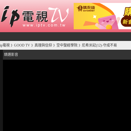
ip電視
GOOD TV
真理與信仰
空中聖經學院
尼希米記(12)-守成不易
》
》
》
》
精選影音