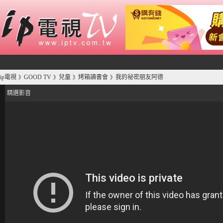
ip電視
GOOD TV
兒童
烤箱讀書會
我的祕密朋友阿德
》
》
》
》
精選影音