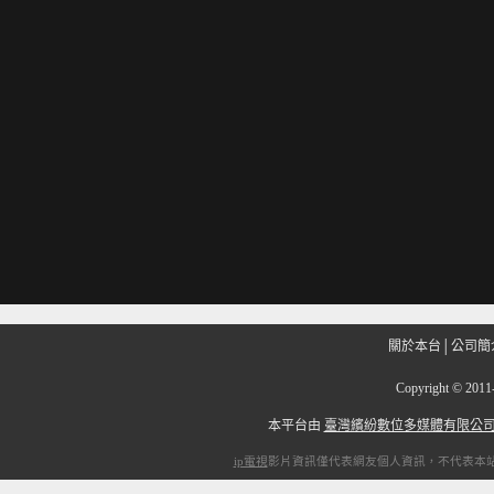
關於本台
│
公司簡
Copyright
©
201
本平台由
臺灣繽紛數位多媒體有限公
ip電視
影片資訊僅代表網友個人資訊，不代表本