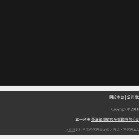
關於本台
│
公司簡
Copyright
©
201
本平台由
臺灣繽紛數位多媒體有限公
ip電視
影片資訊僅代表網友個人資訊，不代表本