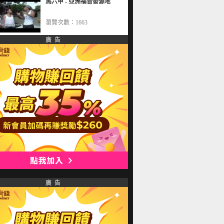
馬六甲 - 亞洲福音發源地
瀏覽次數：1663
廣 告
廣 告