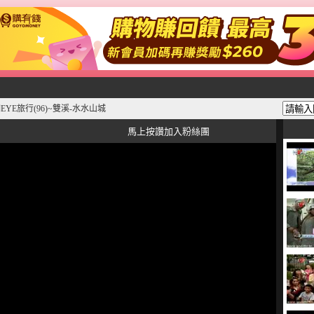
EYE旅行(96)~雙溪-水水山城
馬上按讚加入粉絲團