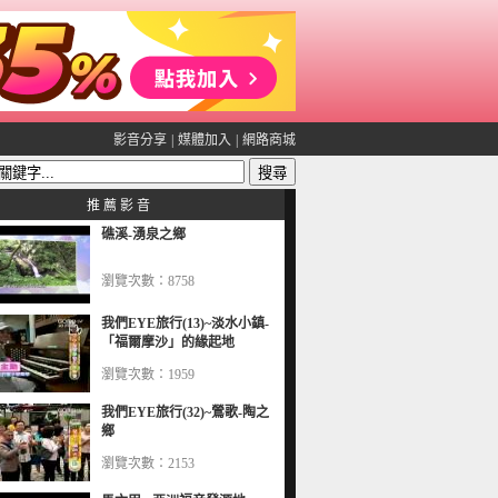
影音分享
|
媒體加入
|
網路商城
推 薦 影 音
礁溪-湧泉之鄉
瀏覽次數：8758
我們EYE旅行(13)~淡水小鎮-
「福爾摩沙」的緣起地
瀏覽次數：1959
我們EYE旅行(32)~鶯歌-陶之
鄉
瀏覽次數：2153