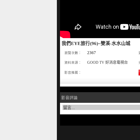
我們EYE旅行(96)~雙溪-水水山城
2367
瀏覽次數：
GOOD TV 好消息電視台
資料來源：
影音推薦：
影音評論