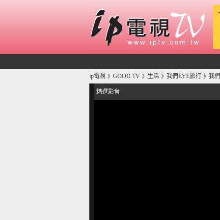
ip電視
GOOD TV
生活
我們EYE旅行
我們
》
》
》
》
精選影音