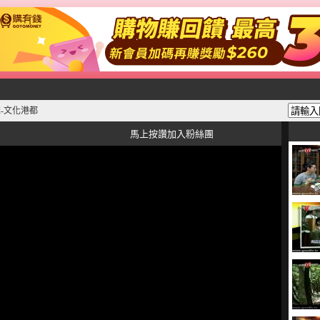
-文化港都
馬上按讚加入粉絲團