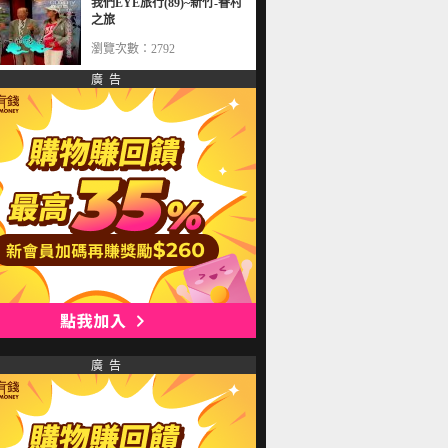
我們EYE旅行(89)~新竹-眷村
之旅
瀏覽次數：2792
廣 告
廣 告