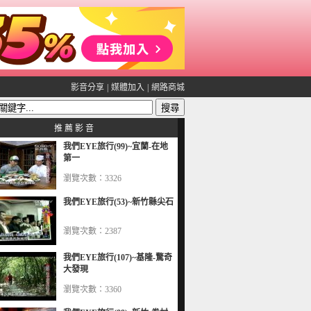
影音分享
|
媒體加入
|
網路商城
推 薦 影 音
我們EYE旅行(99)~宜蘭-在地
第一
瀏覽次數：3326
我們EYE旅行(53)~新竹縣尖石
瀏覽次數：2387
我們EYE旅行(107)~基隆-驚奇
大發現
瀏覽次數：3360