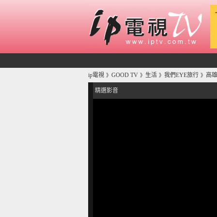
ip電視
GOOD TV
生活
我們EYE旅行
高雄
》
》
》
》
精選影音