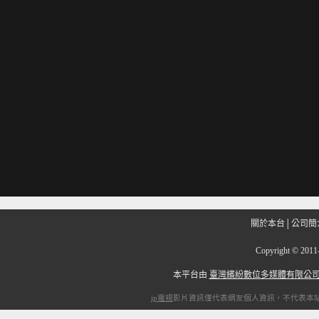
關於本台
│
公司簡
Copyright
©
201
本平台由
臺灣繽紛數位多媒體有限公
ip電視
影片資訊僅代表網友個人資訊，不代表本