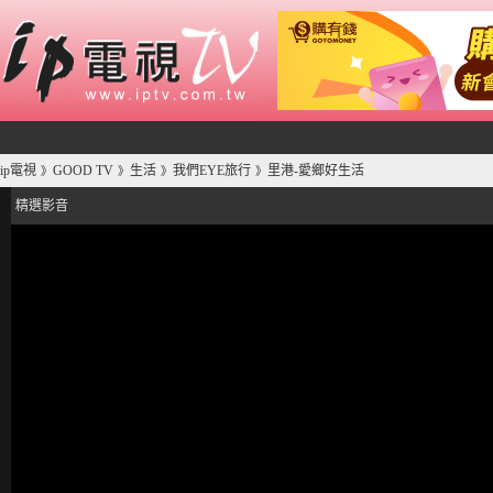
ip電視
GOOD TV
生活
我們EYE旅行
里港-愛鄉好生活
》
》
》
》
精選影音