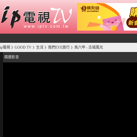
ip電視
GOOD TV
生活
我們EYE旅行
馬六甲 - 古城風光
》
》
》
》
精選影音