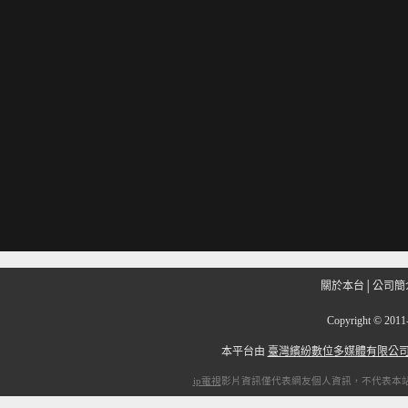
關於本台
│
公司簡
Copyright
©
201
本平台由
臺灣繽紛數位多媒體有限公
ip電視
影片資訊僅代表網友個人資訊，不代表本