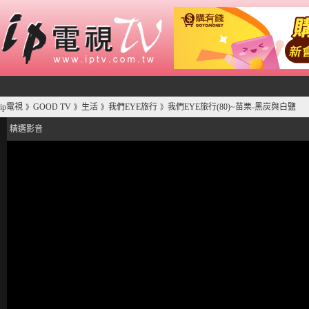
ip電視
GOOD TV
生活
我們EYE旅行
我們EYE旅行(80)~苗栗-黑炭與白鹽
》
》
》
》
精選影音