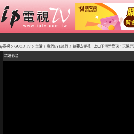
ip電視
GOOD TV
生活
我們EYE旅行
孩要去哪裡 - 上山下海新發現：玩遍
》
》
》
》
精選影音