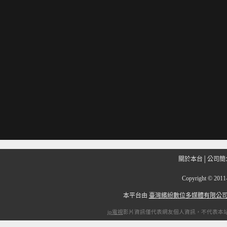
關於本台
│
公司簡
Copyright
©
201
本平台由
臺灣繽紛數位多媒體有限公
ip電視
影片資訊僅代表網友個人資訊，不代表本