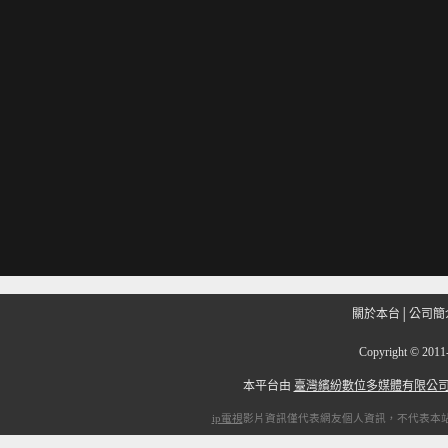
關於本台
│
公司簡
Copyright
©
201
本平台由
臺灣繽紛數位多媒體有限公
ip電視
影片資訊僅代表網友個人資訊，不代表本