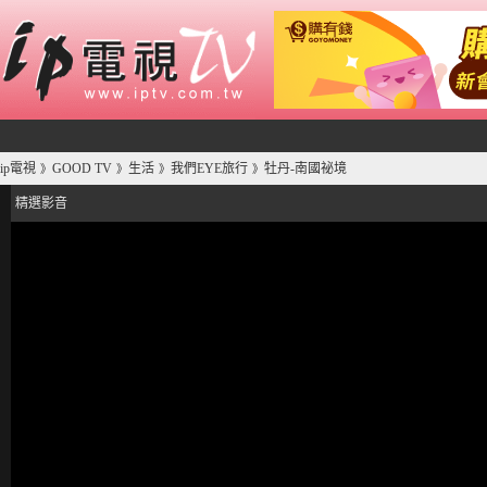
ip電視
GOOD TV
生活
我們EYE旅行
牡丹-南國祕境
》
》
》
》
精選影音