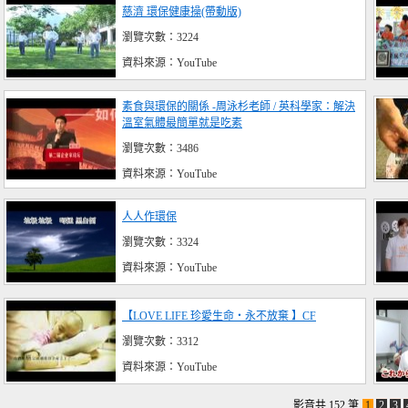
慈濟 環保健康操(帶動版)
瀏覽次數：3224
資料來源：YouTube
素食與環保的關係 -周泳杉老師 / 英科學家：解決
溫室氣體最簡單就是吃素
瀏覽次數：3486
資料來源：YouTube
人人作環保
瀏覽次數：3324
資料來源：YouTube
【LOVE LIFE 珍愛生命‧永不放棄 】CF
瀏覽次數：3312
資料來源：YouTube
影音共 152 筆
1
2
3