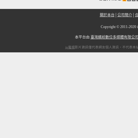
關於本台
│
公司簡介
│
Copyright
©
2011-2
本平台由
臺灣繽紛數位多媒體有限公
ip電視
影片資訊僅代表網友個人資訊，不代表本