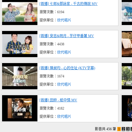
[首播] 七郎&鄧詠家 - 千古的傳說 MV
瀏覽次數：6194
提供單位：
欣代唱片
[首播] 安忠&明月 - 芋仔甲番薯 MV
瀏覽次數：4438
提供單位：
欣代唱片
[首播] 陳昶均 - 心的住址 (KTV字幕)
瀏覽次數：1674
提供單位：
欣代唱片
[首播] 田帥 - 紙中情 MV
瀏覽次數：4182
提供單位：
欣代唱片
影音共 456 筆
1
2
3