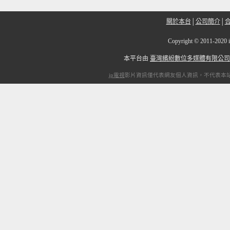
關於本台
│
公司簡介
│
Copyright
©
2011-2
本平台由
臺灣繽紛數位多媒體有限公司
ip電視
影片資訊僅代表網友個人資訊，不代表本