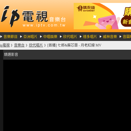
音樂節目
亞洲唱片
中唱娛樂
欣代唱片
禧多唱片
威林音樂
音圓
ip電視
音樂台
欣代唱片
[首播] 七郎&蘇芯慧 - 月老紅線 MV
》
》
》
精選影音