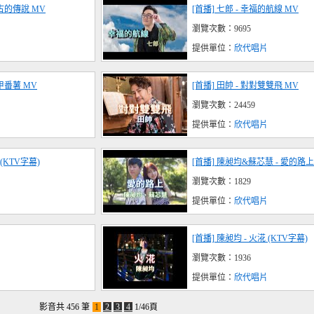
千古的傳說 MV
[首播] 七郎 - 幸福的航線 MV
瀏覽次數：9695
提供單位：
欣代唱片
仔甲番薯 MV
[首播] 田帥 - 對對雙雙飛 MV
瀏覽次數：24459
提供單位：
欣代唱片
(KTV字幕)
[首播] 陳昶均&蘇芯慧 - 愛的路上 
瀏覽次數：1829
提供單位：
欣代唱片
[首播] 陳昶均 - 火㳸 (KTV字幕)
瀏覽次數：1936
提供單位：
欣代唱片
影音共 456 筆
1
2
3
4
1/46頁