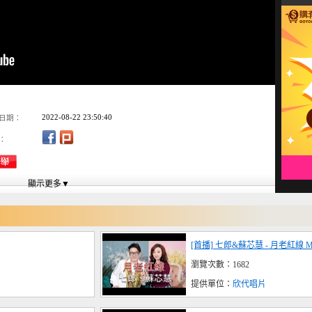
2022-08-22 23:50:40
日期：
：
[首播] 七郎&蘇芯慧 - 月老紅線 
瀏覽次數：1682
提供單位：
欣代唱片