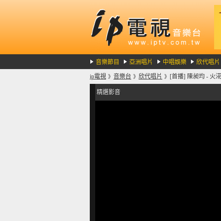
音樂節目
亞洲唱片
中唱娛樂
欣代唱片
ip電視
音樂台
欣代唱片
[首播] 陳昶均 - 火㳸
》
》
》
精選影音