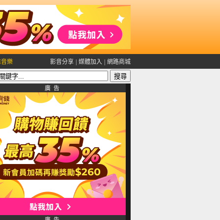
雅音樂
影音分享
|
媒體加入
|
網路商城
廣 告