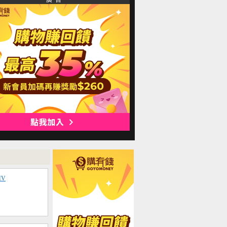
廣 告
MV