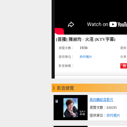
[首播] 陳昶均 - 火㳸 (KTV字幕)
1936
瀏覽次數：
更新
提供單位：
欣代唱片
分享
影音推薦：
》影音總覽
高向鵬紀念影片
瀏覽次數：830295
提供單位：
欣代唱片