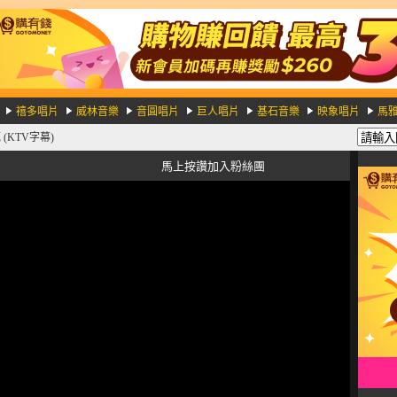
禧多唱片
威林音樂
音圓唱片
巨人唱片
基石音樂
映象唱片
馬
 (KTV字幕)
馬上按讚加入粉絲團