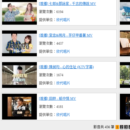
[首播] 七郎&鄧詠家 - 千古的傳說 MV
瀏覽次數：6194
提供單位：
欣代唱片
[首播] 安忠&明月 - 芋仔甲番薯 MV
瀏覽次數：4437
提供單位：
欣代唱片
[首播] 陳昶均 - 心的住址 (KTV字幕)
瀏覽次數：1674
提供單位：
欣代唱片
[首播] 田帥 - 紙中情 MV
瀏覽次數：4181
提供單位：
欣代唱片
影音共 456 筆
1
2
3