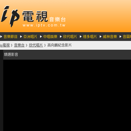
音樂節目
亞洲唱片
中唱娛樂
欣代唱片
禧多唱片
威林音樂
音圓
ip電視
音樂台
欣代唱片
高向鵬紀念影片
》
》
》
精選影音