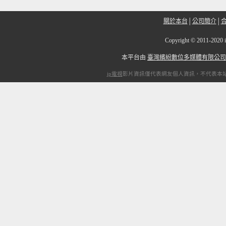
關於本台
│
公司簡介
│
Copyright
©
2011-2
本平台由
臺灣繽紛數位多媒體有限公司
ip電視
影片資訊僅代表網友個人資訊，不代表本