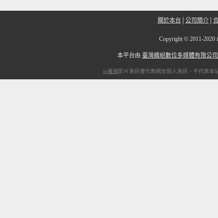
關於本台
│
公司簡介
│
Copyright
©
2011-2
本平台由
臺灣繽紛數位多媒體有限公司
ip電視
影片資訊僅代表網友個人資訊，不代表本