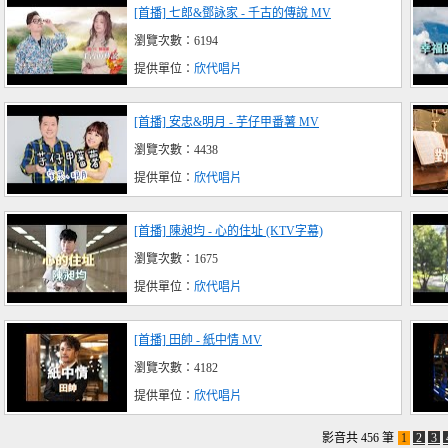
[首播] 七郎&鄧詠家 - 千古的傳說 MV
瀏覽次數：6194
提供單位：
欣代唱片
[首播] 安忠&明月 - 芋仔甲番薯 MV
瀏覽次數：4438
提供單位：
欣代唱片
[首播] 陳昶均 - 心的住址 (KTV字幕)
瀏覽次數：1675
提供單位：
欣代唱片
[首播] 田帥 - 紙中情 MV
瀏覽次數：4182
提供單位：
欣代唱片
影音共 456 筆
1
2
3