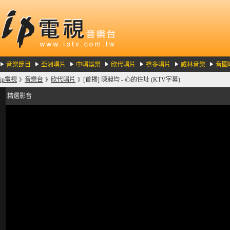
音樂節目
亞洲唱片
中唱娛樂
欣代唱片
禧多唱片
威林音樂
音圓
ip電視
音樂台
欣代唱片
[首播] 陳昶均 - 心的住址 (KTV字幕)
》
》
》
精選影音