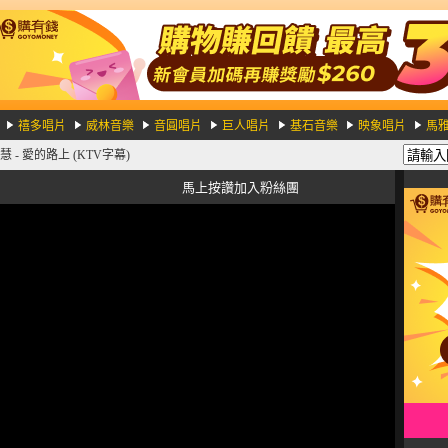
禧多唱片
威林音樂
音圓唱片
巨人唱片
基石音樂
映象唱片
馬
 - 愛的路上 (KTV字幕)
馬上按讚加入粉絲團