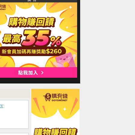
廣 告
MV