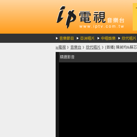
音樂節目
亞洲唱片
中唱娛樂
欣代唱片
ip電視
音樂台
欣代唱片
[首播] 陳昶均&蘇芯慧
》
》
》
精選影音