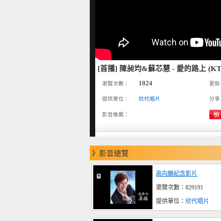
[首播] 陳昶均&蘇芯慧 - 愛的路上 (K
1824
瀏覽次數：
更新
提供單位：
欣代唱片
分享
影音推薦：
》影音總覽
高向鵬紀念影片
瀏覽次數：829191
提供單位：
欣代唱片