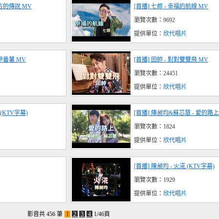
千古的傳說 MV
[首播] 七郎 - 幸福的航線 MV
瀏覽次數：9692
提供單位：
欣代唱片
仔甲番薯 MV
[首播] 田帥 - 對對雙雙飛 MV
瀏覽次數：24451
提供單位：
欣代唱片
(KTV字幕)
[首播] 陳昶均&蘇芯慧 - 愛的路上 
瀏覽次數：1824
提供單位：
欣代唱片
[首播] 陳昶均 - 火㳸 (KTV字幕)
瀏覽次數：1929
提供單位：
欣代唱片
影音共 456 筆
1
2
3
4
1/46頁