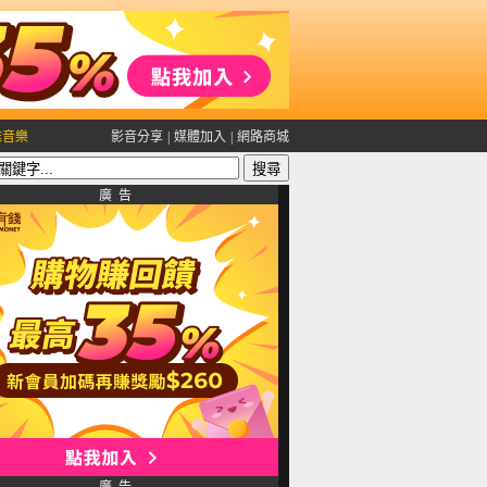
雅音樂
影音分享
|
媒體加入
|
網路商城
廣 告