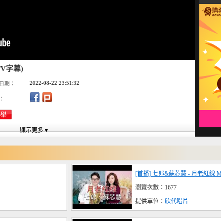
TV字幕)
2022-08-22 23:51:32
日期：
：
[首播] 七郎&蘇芯慧 - 月老紅線 
瀏覽次數：1677
提供單位：
欣代唱片