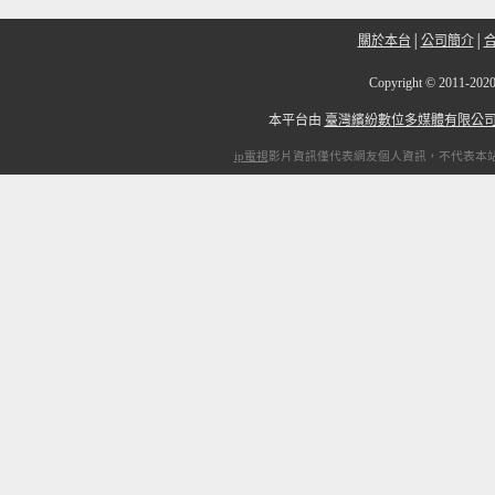
關於本台
│
公司簡介
│
Copyright
©
2011-2
本平台由
臺灣繽紛數位多媒體有限公
ip電視
影片資訊僅代表網友個人資訊，不代表本