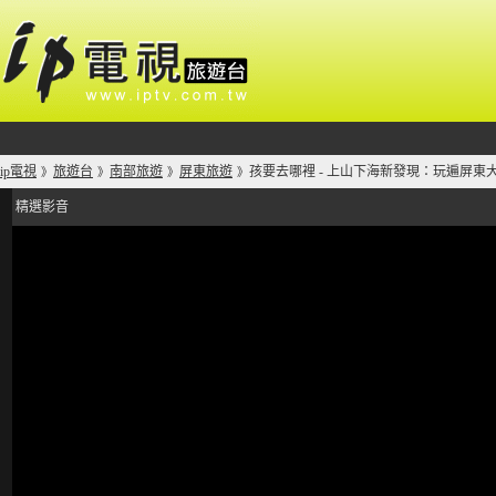
ip電視
旅遊台
南部旅遊
屏東旅遊
孩要去哪裡 - 上山下海新發現：玩遍屏東
》
》
》
》
精選影音