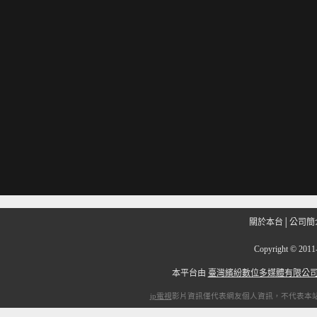
關於本台
│
公司簡
Copyright
©
201
本平台由
臺灣繽紛數位多媒體有限公
ip電視
影片資訊僅代表網友個人資訊，不代表本