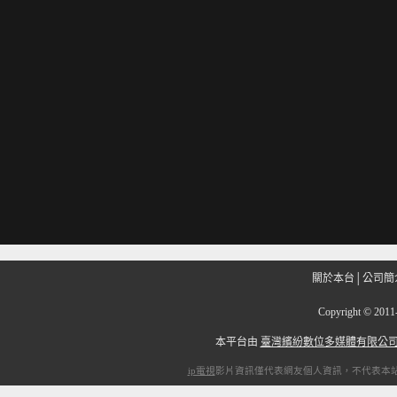
關於本台
│
公司簡
Copyright
©
201
本平台由
臺灣繽紛數位多媒體有限公
ip電視
影片資訊僅代表網友個人資訊，不代表本