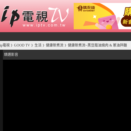
ip電視
GOOD TV
生活
健康新煮流
健康新煮流~黑豆蔭油燒肉 & 蔥油拌麵
》
》
》
》
精選影音