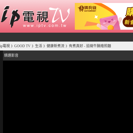
ip電視
GOOD TV
生活
健康新煮流
有煮真好 - 茄燒牛腩燴煎麵
》
》
》
》
精選影音