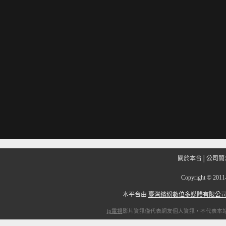
關於本台
│
公司簡
Copyright
©
201
本平台由
臺灣繽紛數位多媒體有限公
ip電視
影片資訊僅代表網友個人資訊，不代表本